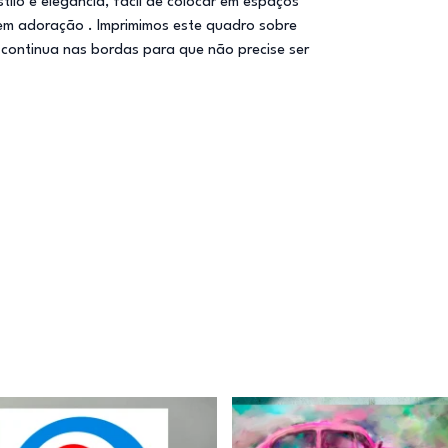
tilo e elegância, fácil de colocar em espaços
gem adoração . Imprimimos este quadro sobre
continua nas bordas para que não precise ser