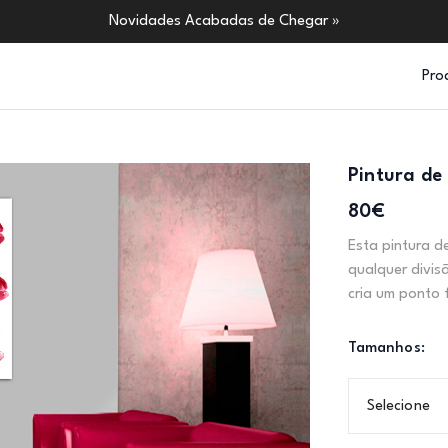
Novidades Acabadas de Chegar »
Pro
Pintura de 
80€
Esta pintura d
qualquer divi
cria um ponto 
Tamanhos:
Selecione