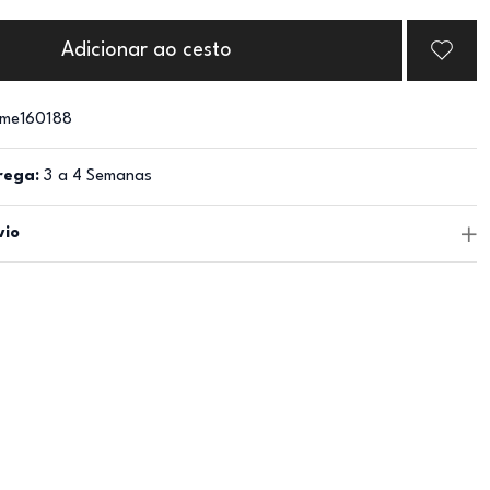
Adicionar ao cesto
me160188
rega:
3 a 4 Semanas
vio