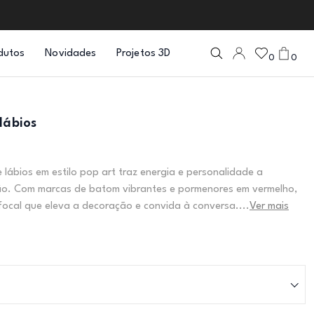
dutos
Novidades
Projetos 3D
0
0
lábios
e lábios em estilo pop art traz energia e personalidade a
são. Com marcas de batom vibrantes e pormenores em vermelho,
focal que eleva a decoração e convida à conversa....
Ver mais