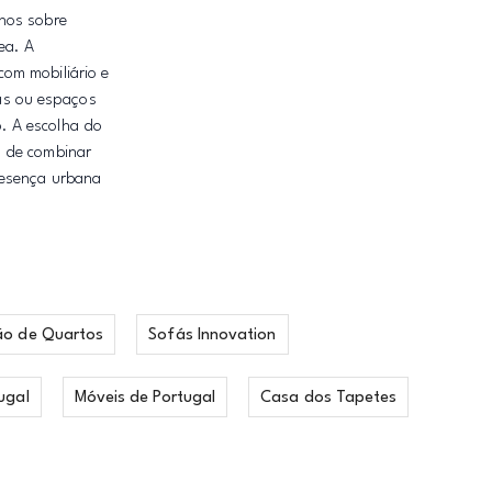
lhos sobre
ea. A
om mobiliário e
as ou espaços
. A escolha do
l de combinar
resença urbana
ão de Quartos
Sofás Innovation
ugal
Móveis de Portugal
Casa dos Tapetes