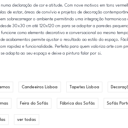
e numa declaração de cor e atitude. Com nove motivos em tons verme
alas de estar, áreas de convívio e projetos de decoração contemporân
sem sobrecarregar o ambiente permitindo uma integração harmoniosa c
is desde 30x30 cm até 120x120 cm para se adaptar a paredes pequen
 funcione como elemento decorativo e conversacional ao mesmo tempo
e acabamentos permite ajustar o resultado ao estilo do espaço. Fáci
om rapidez e funcionalidade. Perfeita para quem valoriza arte com p
se adapta ao seu espaço e deixe a pintura falar por si.
ernos
Candeeiros Lisboa
Tapetes Lisboa
Decoraç
rnas
Feira do Sofás
Fábrica dos Sofás
Sofás Port
las
ver todas