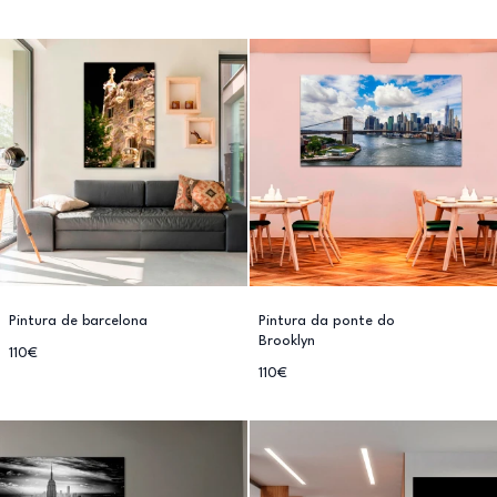
Pintura de barcelona
Pintura da ponte do
Brooklyn
110€
110€