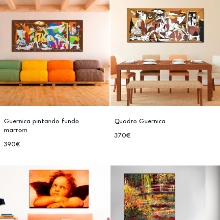
Guernica pintando fundo
Quadro Guernica
marrom
370€
390€