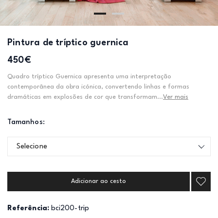
Pintura de tríptico guernica
450€
Quadro tríptico Guernica apresenta uma interpretação
contemporânea da obra icónica, convertendo linhas e formas
dramáticas em explosões de cor que transformam...
Ver mais
Tamanhos:
Selecione
Adicionar ao cesto
Referência:
bci200-trip