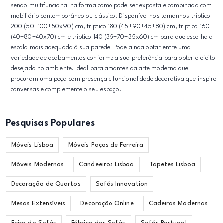
sendo multifuncional na forma como pode ser exposta e combinada com
mobiliário contemporâneo ou clássico. Disponível nos tamanhos triptico
200 (50+100+50x90) cm, triptico 180 (45+90+45+80) cm, triptico 160
(40+80+40x70) cm e triptico 140 (35+70+35x60) cm para que escolha a
escala mais adequada à sua parede. Pode ainda optar entre uma
variedade de acabamentos conforme a sua preferência para obter o efeito
desejado no ambiente. Ideal para amantes da arte moderna que
procuram uma peça com presença e funcionalidade decorativa que inspire
conversas e complemente o seu espaço.
Pesquisas Populares
Móveis Lisboa
Móveis Paços de Ferreira
Móveis Modernos
Candeeiros Lisboa
Tapetes Lisboa
Decoração de Quartos
Sofás Innovation
Mesas Extensíveis
Decoração Online
Cadeiras Modernas
Feira do Sofás
Fábrica dos Sofás
Sofás Portugal