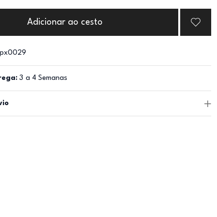
Adicionar ao cesto
px0029
rega:
3 a 4 Semanas
vio