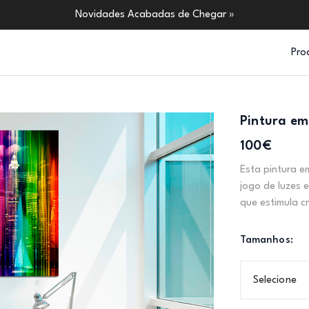
Novidades Acabadas de Chegar »
Pro
Pintura em
100€
Esta pintura e
jogo de luzes e
que estimula c
Tamanhos:
Selecione