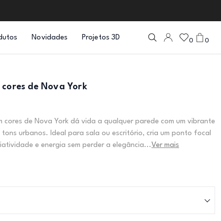
dutos
Novidades
Projetos 3D
0
0
 cores de Nova York
m cores de Nova York dá vida a qualquer parede com um vibrante
 tons urbanos. Ideal para sala ou escritório, cria um ponto focal
riatividade e energia sem perder a elegância...
Ver mais