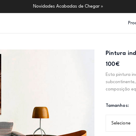
Novidades Acabadas de Chegar »
Pro
Pintura in
100€
Esta pintura i
subcontinente,
composição equ
Tamanhos:
Selecione