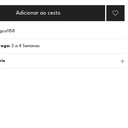
Adicionar ao cesto
gca1158
rega:
3 a 4 Semanas
vio