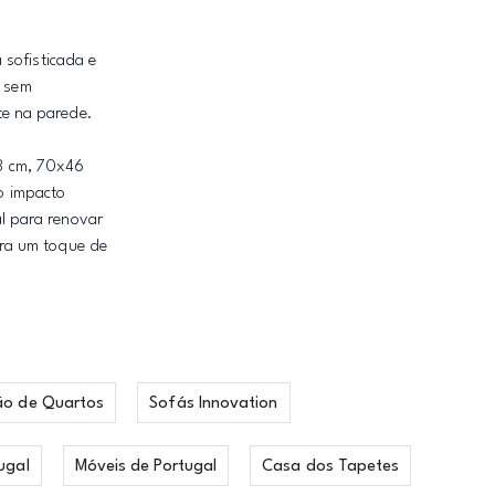
 sofisticada e
a sem
te na parede.
3 cm, 70x46
o impacto
l para renovar
ura um toque de
ão de Quartos
Sofás Innovation
ugal
Móveis de Portugal
Casa dos Tapetes