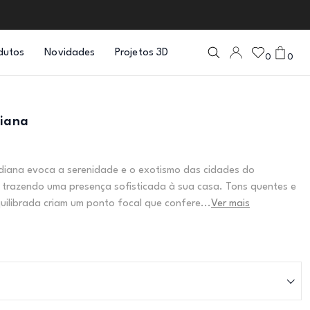
dutos
Novidades
Projetos 3D
0
0
diana
ndiana evoca a serenidade e o exotismo das cidades do
 trazendo uma presença sofisticada à sua casa. Tons quentes e
ilibrada criam um ponto focal que confere...
Ver mais