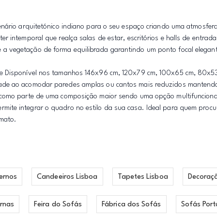
enário arquitetónico indiano para o seu espaço criando uma atmosfera
r intemporal que realça salas de estar, escritórios e halls de entrad
a vegetação de forma equilibrada garantindo um ponto focal elegan
nte Disponível nos tamanhos 146x96 cm, 120x79 cm, 100x65 cm, 80x5
dade ao acomodar paredes amplas ou cantos mais reduzidos mantend
u como parte de uma composição maior sendo uma opção multifunciona
ite integrar o quadro no estilo da sua casa. Ideal para quem proc
rmato.
ernos
Candeeiros Lisboa
Tapetes Lisboa
Decoraç
rnas
Feira do Sofás
Fábrica dos Sofás
Sofás Port