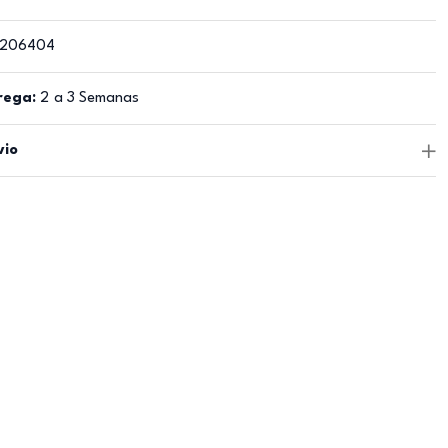
206404
rega:
2 a 3 Semanas
vio