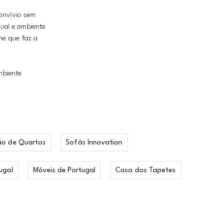
convívio sem
ual e ambiente
he que faz a
mbiente
ão de Quartos
Sofás Innovation
ugal
Móveis de Portugal
Casa dos Tapetes