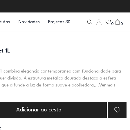
dutos
Novidades
Projetos 3D
0
0
et 1L
t 1l combina elegância contemporânea com funcionalidade para
quer divisão. A estrutura metálica dourada destaca a esfera
 que difunde a luz de forma suave e acolhedora,...
Ver mais
Adicionar ao cesto
t