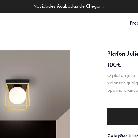
Novidades Acabadas de Chegar »
Pro
Plafon Juli
100€
O plafon julie
valorizar qual
opalina branca
Coleção
:
Julie