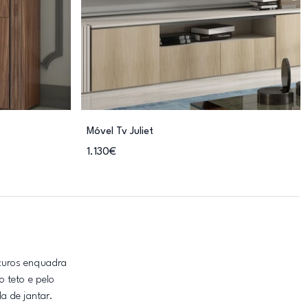
Móvel Tv Juliet
1.130€
scuros enquadra
 teto e pelo
a de jantar.