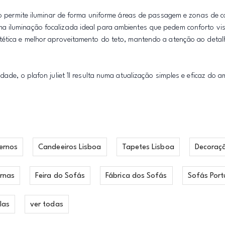
elo permite iluminar de forma uniforme áreas de passagem e zonas de 
a iluminação focalizada ideal para ambientes que pedem conforto vis
tética e melhor aproveitamento do teto, mantendo a atenção ao detal
ade, o plafon juliet 1l resulta numa atualização simples e eficaz do a
ernos
Candeeiros Lisboa
Tapetes Lisboa
Decoraç
rnas
Feira do Sofás
Fábrica dos Sofás
Sofás Port
las
ver todas