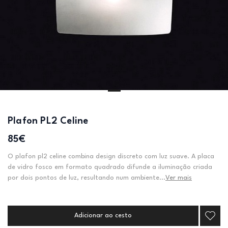
Plafon PL2 Celine
85€
O plafon pl2 celine combina design discreto com luz suave. A placa
de vidro fosco em formato quadrado difunde a iluminação criada
por dois pontos de luz, resultando num ambiente...
Ver mais
Adicionar ao cesto