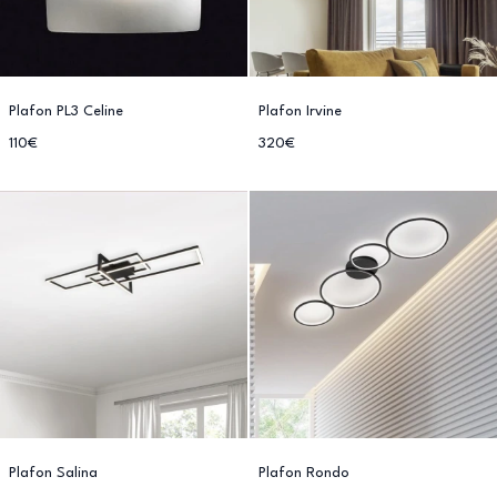
Plafon PL3 Celine
Plafon Irvine
110€
320€
Plafon Salina
Plafon Rondo