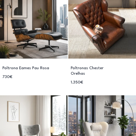
Poltrona Eames Pau Rosa
Poltronas Chester
Orelhas
730€
1.350€