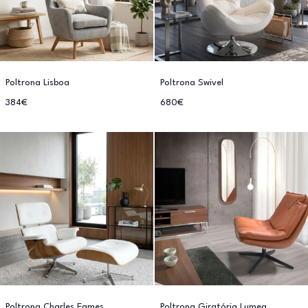
Poltrona Lisboa
Poltrona Swivel
384€
680€
Poltrona Charles Eames
Poltrona Giratória Lumeg