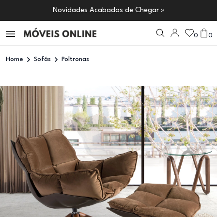
Novidades Acabadas de Chegar »
0
0
Home
Sofás
Poltronas