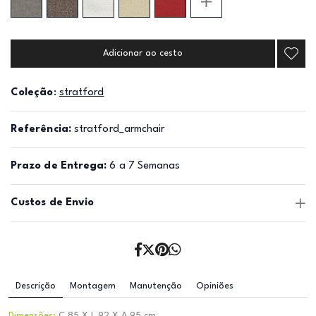
Adicionar ao cesto
Coleção
:
stratford
Referência:
stratford_armchair
Prazo de Entrega:
6 a 7 Semanas
Custos de Envio
Descrição
Montagem
Manutenção
Opiniões
Dimensões:
C 85 X L 92 X A 95 cm