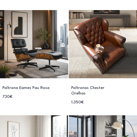
Poltrona Eames Pau Rosa
Poltronas Chester
Orelhas
730€
1.350€