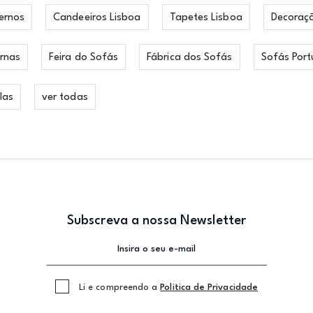
ernos
Candeeiros Lisboa
Tapetes Lisboa
Decoraç
rnas
Feira do Sofás
Fábrica dos Sofás
Sofás Port
las
ver todas
Subscreva a nossa Newsletter
Li e compreendo a
Politica de Privacidade