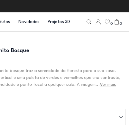
dutos
Novidades
Projetos 3D
0
0
nito Bosque
nito bosque traz a serenidade da floresta para a sua casa.
rtical e uma paleta de verdes e vermelhos que cria contraste,
ndidade e ponto focal a qualquer sala. A imagem...
Ver mais