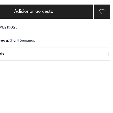
Adicionar ao cesto
ME210025
rega:
3 a 4 Semanas
vio