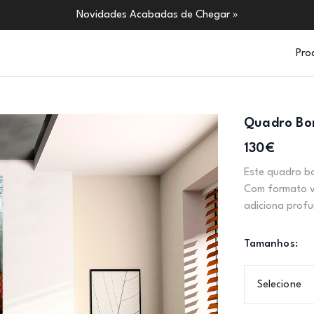
Novidades Acabadas de Chegar »
Pro
Quadro Bo
130€
Este quadro bo
Com formato ve
adiciona profu
Tamanhos:
Selecione