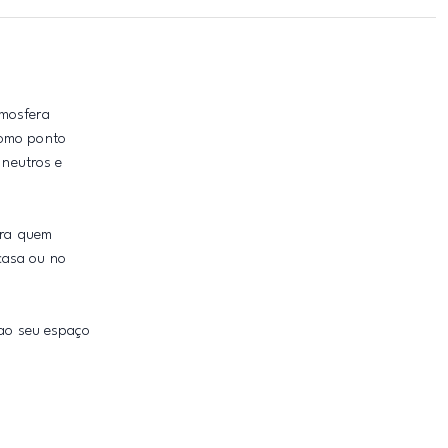
tmosfera
como ponto
 neutros e
ara quem
casa ou no
ao seu espaço