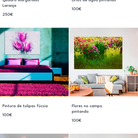
Quadro Margaridas
Lírios de água pintando
Laranja
100€
250€
Pintura de tulipas fúcsia
Flores no campo
pintando
100€
100€