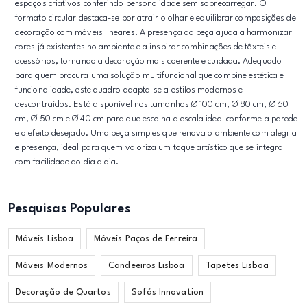
espaços criativos conferindo personalidade sem sobrecarregar. O
formato circular destaca-se por atrair o olhar e equilibrar composições de
decoração com móveis lineares. A presença da peça ajuda a harmonizar
cores já existentes no ambiente e a inspirar combinações de têxteis e
acessórios, tornando a decoração mais coerente e cuidada. Adequado
para quem procura uma solução multifuncional que combine estética e
funcionalidade, este quadro adapta-se a estilos modernos e
descontraídos. Está disponível nos tamanhos Ø 100 cm, Ø 80 cm, Ø 60
cm, Ø 50 cm e Ø 40 cm para que escolha a escala ideal conforme a parede
e o efeito desejado. Uma peça simples que renova o ambiente com alegria
e presença, ideal para quem valoriza um toque artístico que se integra
com facilidade ao dia a dia.
Pesquisas Populares
Móveis Lisboa
Móveis Paços de Ferreira
Móveis Modernos
Candeeiros Lisboa
Tapetes Lisboa
Decoração de Quartos
Sofás Innovation