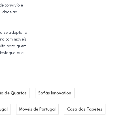
de convívio e
alidade ao
a se adaptar a
ina com móveis
eito para quem
 destaque que
ão de Quartos
Sofás Innovation
ugal
Móveis de Portugal
Casa dos Tapetes