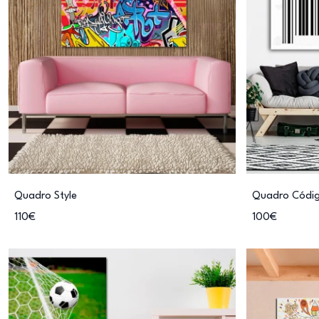
Quadro Style
Quadro Códig
110€
100€