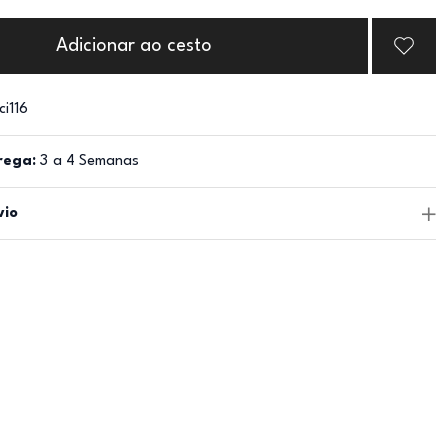
Adicionar ao cesto
ci116
rega:
3 a 4 Semanas
vio