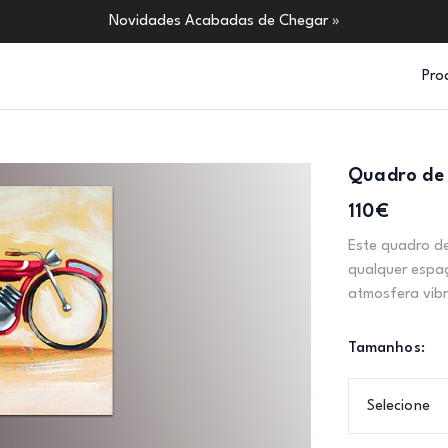
Novidades Acabadas de Chegar »
Pro
Quadro de 
110€
Este quadro de
qualquer espaç
atmosfera vibr
Tamanhos:
Selecione