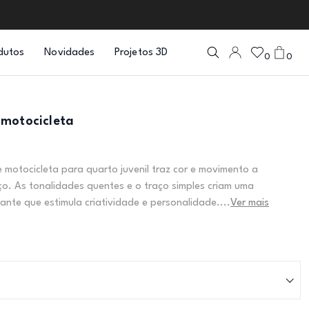
dutos
Novidades
Projetos 3D
0
0
motocicleta
 motocicleta para quarto juvenil traz cor e movimento a
o. As tonalidades quentes e o traço simples criam uma
ante que estimula criatividade e personalidade....
Ver mais