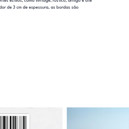
es estilos, como vintage, rústico, antigo e até
dor de 3 cm de espessura, as bordas são