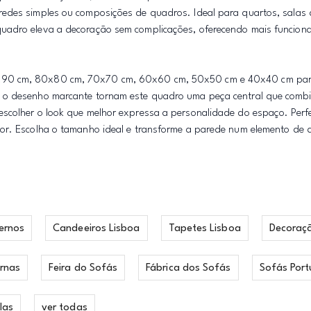
edes simples ou composições de quadros. Ideal para quartos, salas 
uadro eleva a decoração sem complicações, oferecendo mais funcion
0x90 cm, 80x80 cm, 70x70 cm, 60x60 cm, 50x50 cm e 40x40 cm par
e o desenho marcante tornam este quadro uma peça central que comb
escolher o look que melhor expressa a personalidade do espaço. Perf
dor. Escolha o tamanho ideal e transforme a parede num elemento de
ernos
Candeeiros Lisboa
Tapetes Lisboa
Decoraç
rnas
Feira do Sofás
Fábrica dos Sofás
Sofás Port
las
ver todas