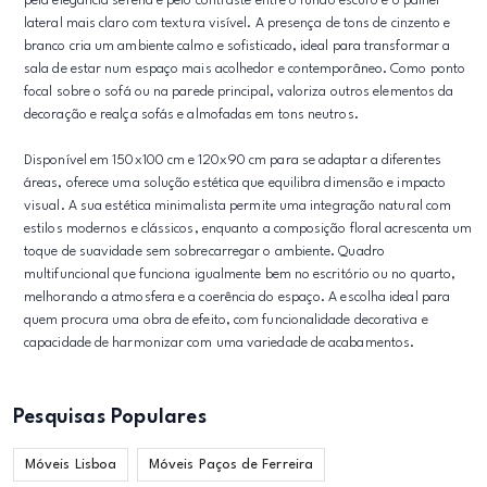
pela elegância serena e pelo contraste entre o fundo escuro e o painel
lateral mais claro com textura visível. A presença de tons de cinzento e
branco cria um ambiente calmo e sofisticado, ideal para transformar a
sala de estar num espaço mais acolhedor e contemporâneo. Como ponto
focal sobre o sofá ou na parede principal, valoriza outros elementos da
decoração e realça sofás e almofadas em tons neutros.
Disponível em 150x100 cm e 120x90 cm para se adaptar a diferentes
áreas, oferece uma solução estética que equilibra dimensão e impacto
visual. A sua estética minimalista permite uma integração natural com
estilos modernos e clássicos, enquanto a composição floral acrescenta um
toque de suavidade sem sobrecarregar o ambiente. Quadro
multifuncional que funciona igualmente bem no escritório ou no quarto,
melhorando a atmosfera e a coerência do espaço. A escolha ideal para
quem procura uma obra de efeito, com funcionalidade decorativa e
capacidade de harmonizar com uma variedade de acabamentos.
Pesquisas Populares
Móveis Lisboa
Móveis Paços de Ferreira