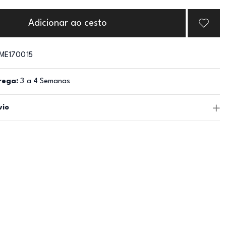
Adicionar ao cesto
ME170015
rega:
3 a 4 Semanas
vio