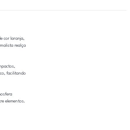
 cor laranja,
malista realça
mpactos,
o, facilitando
mosfera
re elementos.