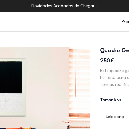
Novidades Acabadas de Chegar »
Pro
Quadro Ge
250€
Este quadro ge
Perfeito para
formas rectilín
Tamanhos:
Selecione