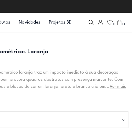
dutos
Novidades
Projetos 3D
0
0
ométricos Laranja
ométrico laranja traz um impacto imediato à sua decoração.
 quem procura quadros abstratos com presença marcante. Com
eas e blocos de cor em laranja, preto e branco cria um...
Ver mais