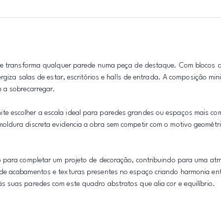
que transforma qualquer parede numa peça de destaque. Com blocos de
giza salas de estar, escritórios e halls de entrada. A composição mini
 a sobrecarregar.
e escolher a escala ideal para paredes grandes ou espaços mais co
ldura discreta evidencia a obra sem competir com o motivo geométric
o para completar um projeto de decoração, contribuindo para uma at
de acabamentos e texturas presentes no espaço criando harmonia ent
 suas paredes com este quadro abstratos que alia cor e equilíbrio.