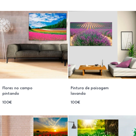
Flores no campo
Pintura de paisagem
pintando
lavanda
100€
100€