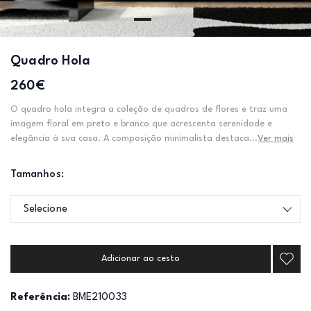
Quadro Hola
260€
O quadro hola integra a coleção de quadros de flores e traz uma
imagem floral em preto e branco que acrescenta serenidade e
elegância à sua casa. A composição minimalista destaca...
Ver mais
Tamanhos:
Selecione
Adicionar ao cesto
Referência:
BME210033