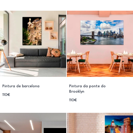
Pintura de barcelona
Pintura da ponte do
Brooklyn
110€
110€