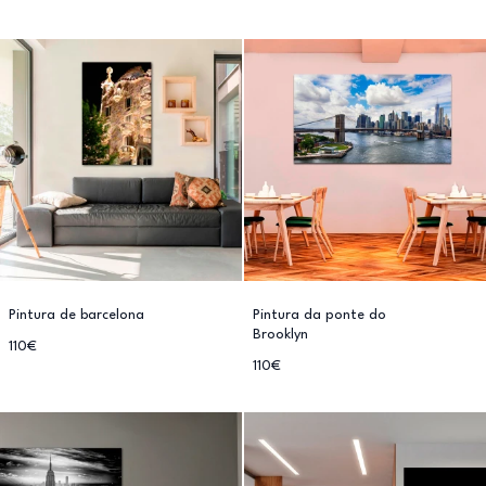
Pintura de barcelona
Pintura da ponte do
Brooklyn
110€
110€