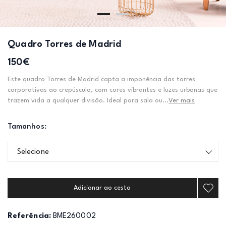
Quadro Torres de Madrid
150€
Este quadro Torres de Madrid capta a imponência das torres
corporativas ao crepúsculo, com cores vibrantes e luzes urbanas que
trazem vida a qualquer divisão. Ideal para sala ou...
Ver mais
Tamanhos:
Selecione
Adicionar ao cesto
Referência:
BME260002