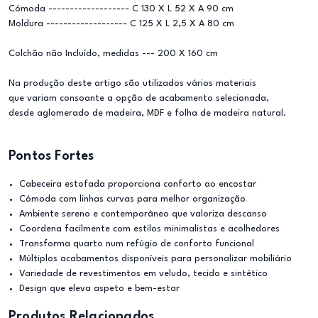
Cómoda ------------------- C 130 X L 52 X A 90 cm
Moldura ------------------- C 125 X L 2,5 X A 80 cm
Colchão não Incluído, medidas --- 200 X 160 cm
Na produção deste artigo são utilizados vários materiais
que variam consoante a opção de acabamento selecionada,
desde aglomerado de madeira, MDF e folha de madeira natural.
Pontos Fortes
Cabeceira estofada proporciona conforto ao encostar
Cómoda com linhas curvas para melhor organização
Ambiente sereno e contemporâneo que valoriza descanso
Coordena facilmente com estilos minimalistas e acolhedores
Transforma quarto num refúgio de conforto funcional
Múltiplos acabamentos disponíveis para personalizar mobiliário
Variedade de revestimentos em veludo, tecido e sintético
Design que eleva aspeto e bem-estar
Produtos Relacionados