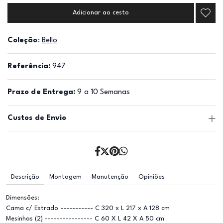
Adicionar ao cesto
Coleção
:
Bello
Referência:
947
Prazo de Entrega:
9 a 10 Semanas
Custos de Envio
Descrição
Montagem
Manutenção
Opiniões
Dimensões:
Cama c/ Estrado ----------- C 320 x L 217 x A 128 cm
Mesinhas (2) ---------------- C 60 X L 42 X A 50 cm