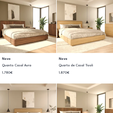
Novo
Novo
Quanto Casal Aura
Quarto de Casal Tivoli
1.780€
1.870€