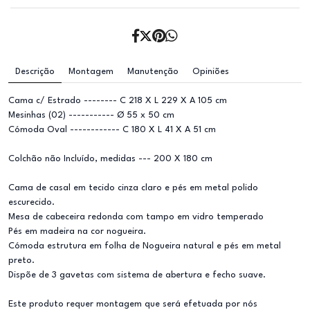
Descrição
Montagem
Manutenção
Opiniões
Cama c/ Estrado -------- C 218 X L 229 X A 105 cm
Mesinhas (02) ----------- Ø 55 x 50 cm
Cómoda Oval ------------ C 180 X L 41 X A 51 cm
Colchão não Incluído, medidas --- 200 X 180 cm
Cama de casal em tecido cinza claro e pés em metal polido
escurecido.
Mesa de cabeceira redonda com tampo em vidro temperado
Pés em madeira na cor nogueira.
Cómoda estrutura em folha de Nogueira natural e pés em metal
preto.
Dispõe de 3 gavetas com sistema de abertura e fecho suave.
Este produto requer montagem que será efetuada por nós