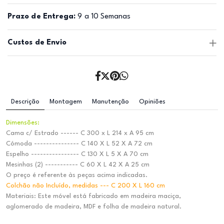
Prazo de Entrega:
9 a 10 Semanas
Custos de Envio
Descrição
Montagem
Manutenção
Opiniões
Dimensões:
Cama c/ Estrado ------ C 300 x L 214 x A 95 cm
Cómoda --------------- C 140 X L 52 X A 72 cm
Espelho ---------------- C 130 X L 5 X A 70 cm
Mesinhas (2) ----------- C 60 X L 42 X A 25 cm
O preço é referente às peças acima indicadas.
Colchão não Incluído, medidas --- C 200 X L 160 cm
Materiais: Este móvel está fabricado em madeira maciça,
aglomerado de madeira, MDF e folha de madeira natural.