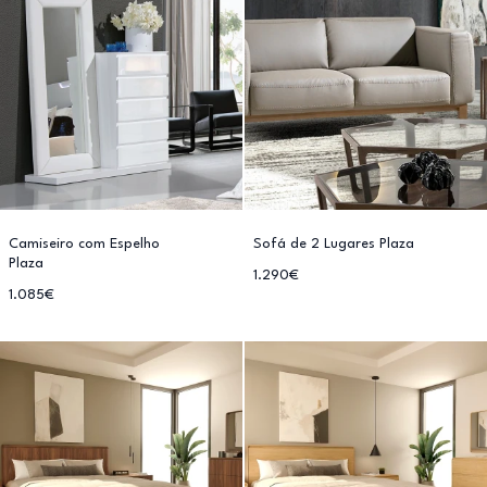
Camiseiro com Espelho
Sofá de 2 Lugares Plaza
Plaza
1.290€
1.085€