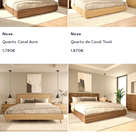
Novo
Novo
Quanto Casal Aura
Quarto de Casal Tivoli
1.780€
1.870€