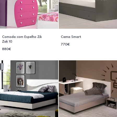
Comoda com Espelho Zik
Cama Smart
Zak 10
770€
880€