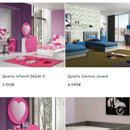
Quarto Infantil ZikZak 11
Quarto Century Juvenil
2.510€
4.940€