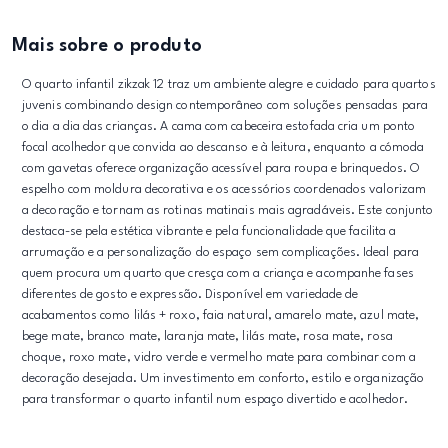
Mais sobre o produto
O quarto infantil zikzak 12 traz um ambiente alegre e cuidado para quartos
juvenis combinando design contemporâneo com soluções pensadas para
o dia a dia das crianças. A cama com cabeceira estofada cria um ponto
focal acolhedor que convida ao descanso e à leitura, enquanto a cómoda
com gavetas oferece organização acessível para roupa e brinquedos. O
espelho com moldura decorativa e os acessórios coordenados valorizam
a decoração e tornam as rotinas matinais mais agradáveis. Este conjunto
destaca-se pela estética vibrante e pela funcionalidade que facilita a
arrumação e a personalização do espaço sem complicações. Ideal para
quem procura um quarto que cresça com a criança e acompanhe fases
diferentes de gosto e expressão. Disponível em variedade de
acabamentos como lilás + roxo, faia natural, amarelo mate, azul mate,
bege mate, branco mate, laranja mate, lilás mate, rosa mate, rosa
choque, roxo mate, vidro verde e vermelho mate para combinar com a
decoração desejada. Um investimento em conforto, estilo e organização
para transformar o quarto infantil num espaço divertido e acolhedor.