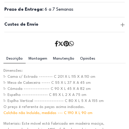
Prazo de Entrega:
6 a 7 Semanas
Custos de Envio
Descrição
Montagem
Manutenção
Opiniões
Dimensões:
1- Cama c/ Estrado -------- C 201 X L 115 X A 110 cm
1- Mesa de Cabeceira ----- C 55 X L 37 X A 45 cm
1- Cómoda --------------- C 90 X L 45 X A 82 cm
1- Espelho --------------- C 85 X L 2 X A 75 cm
1- Esplho Vertical ----------------- C 80 X L 5 X A 155 cm
O preço é referente às peças acima indicadas.
Colchão não Incluído, medidas --- C 190 X L 90 cm
Materiais: Este móvel está fabricado em madeira maciça,