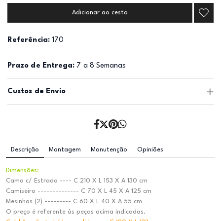
Adicionar ao cesto
Referência:
170
Prazo de Entrega:
7 a 8 Semanas
Custos de Envio
Descrição
Montagem
Manutenção
Opiniões
Dimensões:
Cama c/ Estrado ---- C 210 X L 153 X A 130 cm
Camiseiro -------------- C 70 X L 45 X A 125 cm
Mesinhas (2) --------- C 60 X L 40 X A 55 cm
O preço é referente às peças acima indicadas.