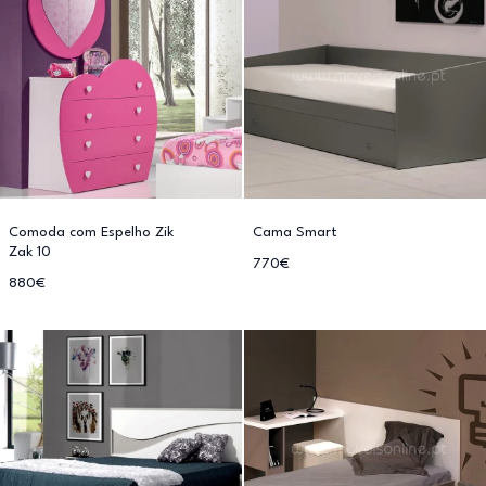
Comoda com Espelho Zik
Cama Smart
Zak 10
770€
880€