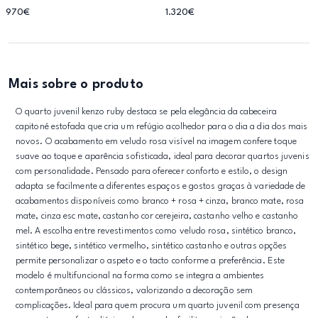
970€
1.320€
Mais sobre o produto
O quarto juvenil kenzo ruby destaca se pela elegância da cabeceira
capitoné estofada que cria um refúgio acolhedor para o dia a dia dos mais
novos. O acabamento em veludo rosa visível na imagem confere toque
suave ao toque e aparência sofisticada, ideal para decorar quartos juvenis
com personalidade. Pensado para oferecer conforto e estilo, o design
adapta se facilmente a diferentes espaços e gostos graças à variedade de
acabamentos disponíveis como branco + rosa + cinza, branco mate, rosa
mate, cinza esc mate, castanho cor cerejeira, castanho velho e castanho
mel. A escolha entre revestimentos como veludo rosa, sintético branco,
sintético bege, sintético vermelho, sintético castanho e outras opções
permite personalizar o aspeto e o tacto conforme a preferência. Este
modelo é multifuncional na forma como se integra a ambientes
contemporâneos ou clássicos, valorizando a decoração sem
complicações. Ideal para quem procura um quarto juvenil com presença