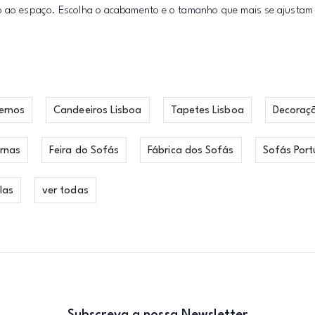
rto ao espaço. Escolha o acabamento e o tamanho que mais se ajustam
ernos
Candeeiros Lisboa
Tapetes Lisboa
Decoraç
rnas
Feira do Sofás
Fábrica dos Sofás
Sofás Port
las
ver todas