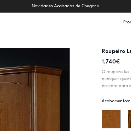
Novidades Acabadas de Chegar »
Pro
Roupeiro L
1.740€
O roupeiro lux
qualquer quart
discreta para 
Acabamentos: