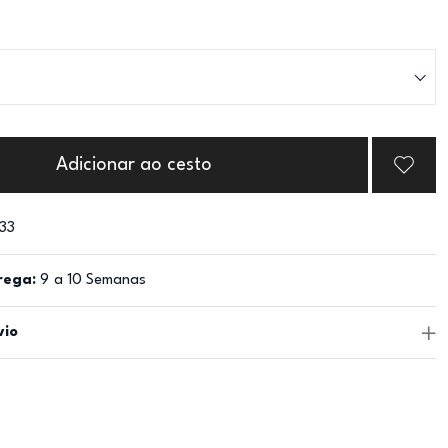
Adicionar ao cesto
33
rega:
9 a 10 Semanas
vio