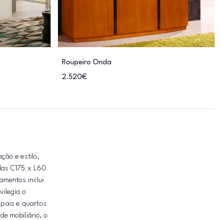
Roupeiro Onda
2.520€
ção e estilo,
das C175 x L60
amentos inclui
vilegia o
ipais e quartos
e mobiliário, o