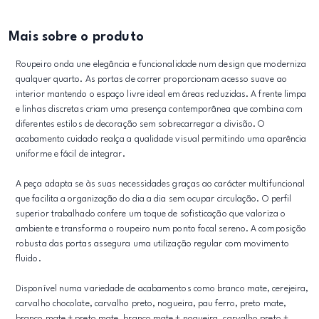
Mais sobre o produto
Roupeiro onda une elegância e funcionalidade num design que moderniza
qualquer quarto. As portas de correr proporcionam acesso suave ao
interior mantendo o espaço livre ideal em áreas reduzidas. A frente limpa
e linhas discretas criam uma presença contemporânea que combina com
diferentes estilos de decoração sem sobrecarregar a divisão. O
acabamento cuidado realça a qualidade visual permitindo uma aparência
uniforme e fácil de integrar.
A peça adapta se às suas necessidades graças ao carácter multifuncional
que facilita a organização do dia a dia sem ocupar circulação. O perfil
superior trabalhado confere um toque de sofisticação que valoriza o
ambiente e transforma o roupeiro num ponto focal sereno. A composição
robusta das portas assegura uma utilização regular com movimento
fluido.
Disponível numa variedade de acabamentos como branco mate, cerejeira,
carvalho chocolate, carvalho preto, nogueira, pau ferro, preto mate,
branco mate + preto mate, branco mate + nogueira, carvalho preto +