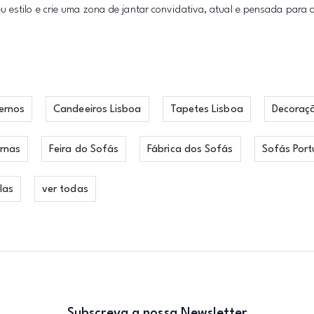
u estilo e crie uma zona de jantar convidativa, atual e pensada par
ernos
Candeeiros Lisboa
Tapetes Lisboa
Decoraç
rnas
Feira do Sofás
Fábrica dos Sofás
Sofás Port
las
ver todas
Subscreva a nossa Newsletter