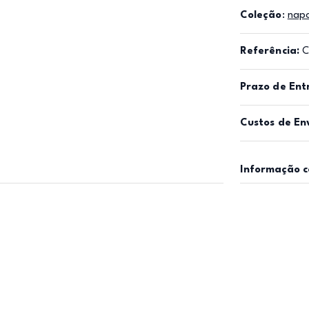
Coleção
:
napo
Referência:
C
Prazo de Ent
Custos de En
Informação 