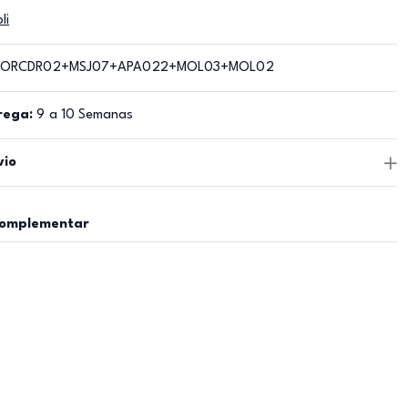
li
ORCDR02+MSJ07+APA022+MOL03+MOL02
rega:
9 a 10 Semanas
vio
complementar