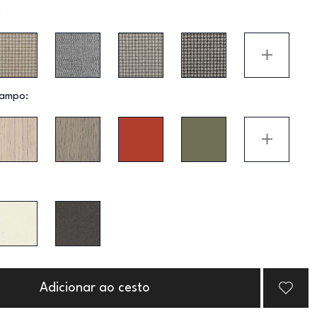
:
ampo:
Adicionar ao cesto