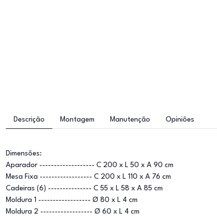
Descrição
Montagem
Manutenção
Opiniões
Dimensões:
Aparador ------------------- C 200 x L 50 x A 90 cm
Mesa Fixa ------------------ C 200 x L 110 x A 76 cm
Cadeiras (6) --------------- C 55 x L 58 x A 85 cm
Moldura 1 ------------------ Ø 80 x L 4 cm
Moldura 2 ------------------ Ø 60 x L 4 cm