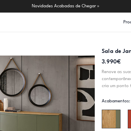
Novidades Acabadas de Chegar »
Pro
Sala de Ja
3.990€
Renove as suas
contemporânea 
cria um ponto 
Acabamentos: