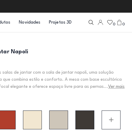
dutos
Novidades
Projetos 3D
0
0
ntar Napoli
 salas de jantar com a sala de jantar napoli, uma solução
que combina estilo e conforto. A mesa com base escultórica
focal elegante e oferece espaço livre para as pernas...
Ver mais