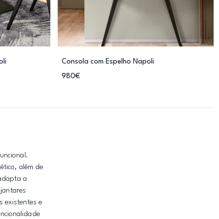
li
Consola com Espelho Napoli
980€
uncional.
ético, além de
 adapta a
 jantares
 existentes e
uncionalidade