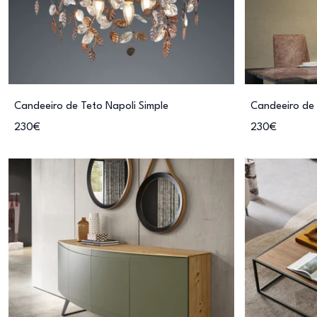
Candeeiro de Teto Napoli Simple
Candeeiro de 
230€
230€