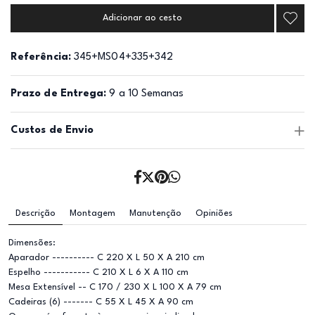
Adicionar ao cesto
Referência:
345+MS04+335+342
Prazo de Entrega:
9 a 10 Semanas
Custos de Envio
Descrição
Montagem
Manutenção
Opiniões
Dimensões:
Aparador ---------- C 220 X L 50 X A 210 cm
Espelho ----------- C 210 X L 6 X A 110 cm
Mesa Extensível -- C 170 / 230 X L 100 X A 79 cm
Cadeiras (6) ------- C 55 X L 45 X A 90 cm