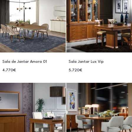
Sala de Jantar Amora 01
Sala Jantar Lux Vip
4.770€
5.720€