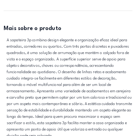
Mais sobre o produto
A sapateira 3p combina design elegante e organização eficaz ideal para
entradas, corredores ou quartos. Com três portas discretas e puxadores
quadrados, é uma solução de arrumação que mantém o calçado fora de
vista e o espaço organizado. A superfície superior serve de apoio para
objetos decorativos, chaves ou correspondência, acrescentando
funcionalidade ao quotidiano. O desenho de linhas retas e acabamento
cuidado integra-se facilmente em diferentes estilos de decoração,
tornando o móvel multifuncional para além de ser um local de
armazenamento. Apresenta uma variedade de acabamentos em cerejeira
e carvalho preto que permitem optar por um tom caloroso e tradicional ou
por um aspeto mais contemporâneo e sóbrio. A estética cuidada transmite
sensação de estabilidade e durabilidade mantendo um aspeto elegante ao
longo do tempo. Ideal para quem procura maximizar o espaço sem
sacrificar o estilo, esta sapateira 3p facilita manter a casa organizada e
apresenta um ponto de apoio útil que valoriza a entrada ou qualquer
divisão onde seja colocada.