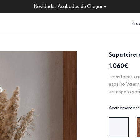
Novidades Acabadas de Chegar »
Pro
Sapateira 
1.060€
Transforme a 
espelho Valent
um aspeto sofi
Acabamentos: