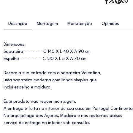
Descrição
Montagem
Manutenção
Opiniões
Dimensões:
Sapateira ---------- C 140 X L 40 X A 90 cm
Espelho ------------ C 130 X L 5 X A 70 cm
Decore a sua entrada com a sapateira Valentina,
uma sapateira moderna com linhas simples que
incluí espelho e moldura.
Este produto não requer montagem.
A entrega é feita no interior de sua casa em Portugal Continenta
No arquipélago dos Açores, Madeira e nos restantes países
serviço de entrega no interior sob consulta.