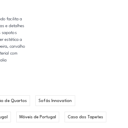
o facilita a
as e detalhes
s sapatos
r estética a
eira, carvalho
terial com
alia
ão de Quartos
Sofás Innovation
ugal
Móveis de Portugal
Casa dos Tapetes