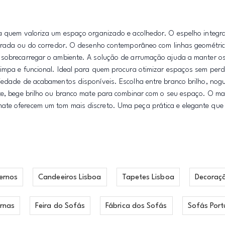
a quem valoriza um espaço organizado e acolhedor. O espelho integrad
entrada ou do corredor. O desenho contemporâneo com linhas geométric
m sobrecarregar o ambiente. A solução de arrumação ajuda a manter o
impa e funcional. Ideal para quem procura otimizar espaços sem perde
iedade de acabamentos disponíveis. Escolha entre branco brilho, nogu
ate, bege brilho ou branco mate para combinar com o seu espaço. O ma
ate oferecem um tom mais discreto. Uma peça prática e elegante que 
ernos
Candeeiros Lisboa
Tapetes Lisboa
Decoraç
rnas
Feira do Sofás
Fábrica dos Sofás
Sofás Port