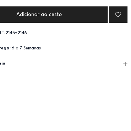
Adicionar ao cesto
LT.2145+2146
rega:
6 a 7 Semanas
vio