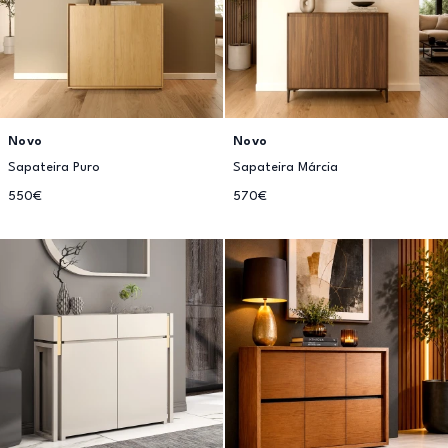
Novo
Novo
Sapateira Puro
Sapateira Márcia
550€
570€