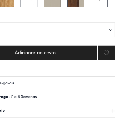
Adicionar ao cesto
a
e-ga-au
rega:
7 a 8 Semanas
vio