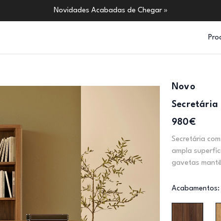
Novidades Acabadas de Chegar »
Pro
Novo
Secretária
980€
Secretária com
ampla superfíc
gavetas mantêm
Acabamentos: