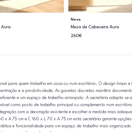
Novo
 Aura
Mesa de Cabeceira Aura
260€
onal para quem trabalha em casa ou num escritório. O design limpo e 
entração e a produtividade. As gavetas discretas mantêm documento
ficiente e um espaço de trabalho arranjado. A secretária adapta se a
 móvel como posto de trabalho principal ou complemento num escritóri
integração com a decoração existente e escolher a medida mais adequ
0 x A 75 cm e C 160 x L 70 x A 75 cm esta secretária garante opções
tética e funcionalidade para um espaço de trabalho mais organizado 