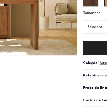
Tamanhos:
Selecione
Coleção
:
Aur
Referência:
s
Prazo de Ent
Custos de En