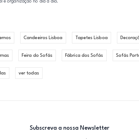
l e organização no dia a dia.
ernos
Candeeiros Lisboa
Tapetes Lisboa
Decoraç
rnas
Feira do Sofás
Fábrica dos Sofás
Sofás Port
las
ver todas
Subscreva a nossa Newsletter