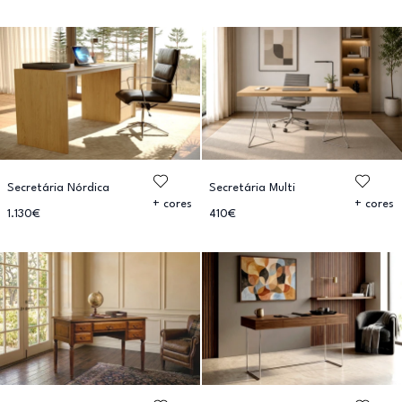
Secretária Nórdica
Secretária Multi
+ cores
+ cores
1.130€
410€