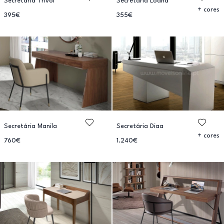
Secretária Trivol
Secretaria Loana
+ cores
395€
355€
Secretária Manila
Secretária Diaa
+ cores
760€
1.240€