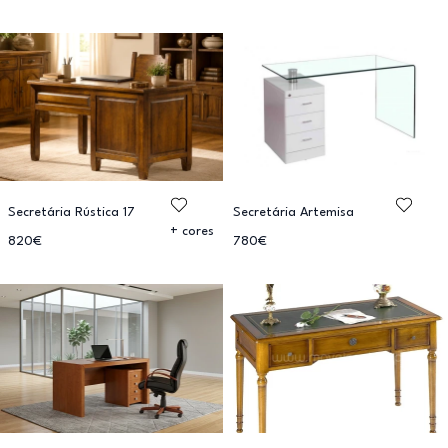
Secretária Rústica 17
Secretária Artemisa
+ cores
820€
780€