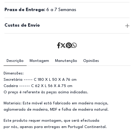
Prazo de Entrega:
6 a 7 Semanas
Custos de Envio
Descrição
Montagem
Manutenção
Opiniões
Dimensões:
Secretária ----- C 180 X L 50 X A 76 cm
Cadeira ------ C 62 X L 56 X A 75 cm
O preço é referente às peças acima indicadas.
Materiais: Este móvel está fabricado em madeira maciça,
aglomerado de madeira, MDF e folha de madeira natural.
Este produto requer montagem, que será efectuada
por nós, apenas para entregas em Portugal Continental.