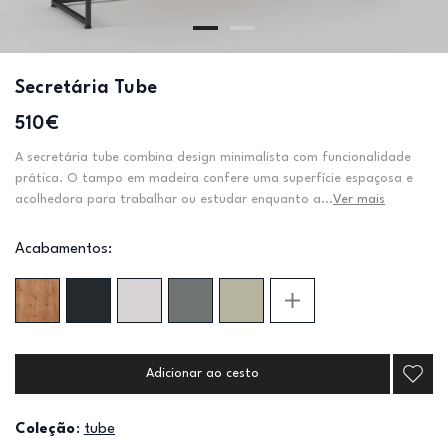
Secretária Tube
510€
A secretária tube combina design minimalista com funcionalidade
prática. O tampo em madeira confere uma superfície espaçosa e
acolhedora para trabalhar ou estudar enquanto a...
Ver mais
Acabamentos:
Adicionar ao cesto
Coleção
:
tube