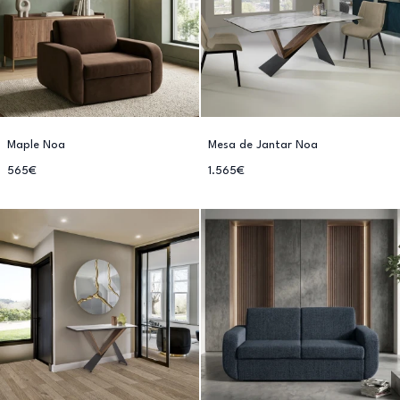
Maple Noa
Mesa de Jantar Noa
565€
1.565€