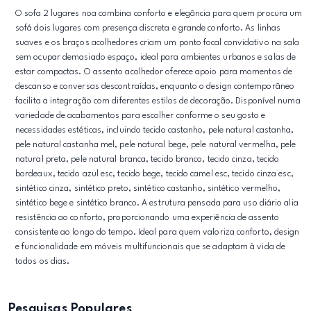
O sofa 2 lugares noa combina conforto e elegância para quem procura um
sofá dois lugares com presença discreta e grande conforto. As linhas
suaves e os braços acolhedores criam um ponto focal convidativo na sala
sem ocupar demasiado espaço, ideal para ambientes urbanos e salas de
estar compactas. O assento acolhedor oferece apoio para momentos de
descanso e conversas descontraídas, enquanto o design contemporâneo
facilita a integração com diferentes estilos de decoração. Disponível numa
variedade de acabamentos para escolher conforme o seu gosto e
necessidades estéticas, incluindo tecido castanho, pele natural castanha,
pele natural castanha mel, pele natural bege, pele natural vermelha, pele
natural preta, pele natural branca, tecido branco, tecido cinza, tecido
bordeaux, tecido azul esc, tecido bege, tecido camel esc, tecido cinza esc,
sintético cinza, sintético preto, sintético castanho, sintético vermelho,
sintético bege e sintético branco. A estrutura pensada para uso diário alia
resistência ao conforto, proporcionando uma experiência de assento
consistente ao longo do tempo. Ideal para quem valoriza conforto, design
e funcionalidade em móveis multifuncionais que se adaptam à vida de
todos os dias.
Pesquisas Populares