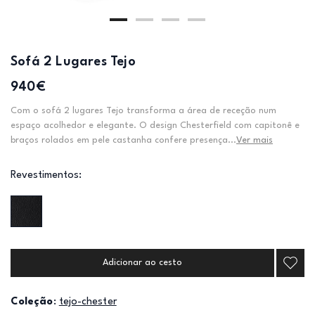
Sofá 2 Lugares Tejo
940€
Com o sofá 2 lugares Tejo transforma a área de receção num
espaço acolhedor e elegante. O design Chesterfield com capitonê e
braços rolados em pele castanha confere presença...
Ver mais
Revestimentos:
Adicionar ao cesto
Coleção
:
tejo-chester