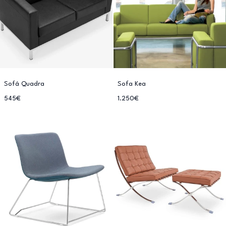
Sofá Quadra
Sofa Kea
545€
1.250€