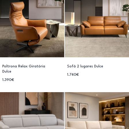
Poltrona Relax Giratória
Sofá 2 lugares Dulce
Dulce
1.740€
1.390€