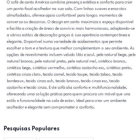
O sofá de canto América combina presença estética e conforto para criar
um ponto focal acolhedor na sua sala. Com linhas suaves e encostos
almofadados, oferece apoio confortável para longos momentos de
conversa ou descanso. O design em canto maximiza o espaço disponível
e facilita a criação de áreas de convívio mais harmoniosas, adaptando‑se
a vários estilos de decoração graças à sua aparência contemporânea e
elegante. Disponível numa variedade de acabamentos que permite
escolher o tom e a textura que melhor complementam o seu ambiente. As
opções de revestimento incluem veludo lilás e azul, pele natural bege, pele
natural branca, pele natural preta, pele natural mel, sintético branco,
sintético bege, sintético vermelho, sintético castanho esc, sintético preto,
sintético cinza claro, tecido camel, tecido taupe, tecido tabac, tecido
bordeaux, tecido cinza ash, tecido branco, tecido cinza esc, tecido
castanho e tecido cinza. Este sofá alia conforto e multifuncionalidade,
oferecendo uma solução prática para quem procura um móvel que una
estilo e funcionalidade na sala de estar. Ideal para criar um ambiente
acolhedor e elegante sem comprometer o conforto.
Pesquisas Populares