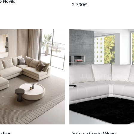
o Novila
2.730€
o Pipa
Sofa de Canto Milano