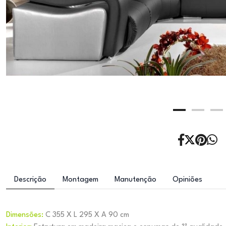
Descrição
Montagem
Manutenção
Opiniões
Dimensões:
C 355 X L 295 X A 90 cm