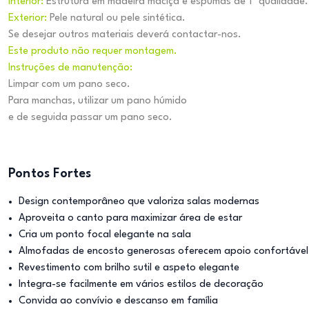
Interior:
Estrutura em madeira maciça e espumas de 1ª qualidade.
Exterior:
Pele natural ou pele sintética.
Se desejar outros materiais deverá contactar-nos.
Este produto não requer montagem.
Instruções de manutenção:
Limpar com um pano seco.
Para manchas, utilizar um pano húmido
e de seguida passar um pano seco.
Pontos Fortes
Design contemporâneo que valoriza salas modernas
Aproveita o canto para maximizar área de estar
Cria um ponto focal elegante na sala
Almofadas de encosto generosas oferecem apoio confortável
Revestimento com brilho sutil e aspeto elegante
Integra-se facilmente em vários estilos de decoração
Convida ao convívio e descanso em família