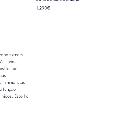
1.290€
proporcionam
As linhas
stilos de
suas
s minimalistas
ma função
olhidos. Escolha