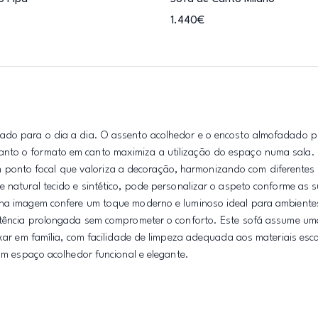
1.440€
sado para o dia a dia. O assento acolhedor e o encosto almofadado 
nto o formato em canto maximiza a utilização do espaço numa sala. 
onto focal que valoriza a decoração, harmonizando com diferentes e
e natural tecido e sintético, pode personalizar o aspeto conforme as 
 na imagem confere um toque moderno e luminoso ideal para ambiente
istência prolongada sem comprometer o conforto. Este sofá assume u
axar em família, com facilidade de limpeza adequada aos materiais esc
num espaço acolhedor funcional e elegante.