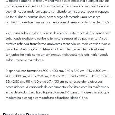
O tapete diamond 16 traz um charme clássico que eleva qualquer divisão
com elegância discreta. O desenho em painéis combina motivos florais e
geométricos criando um aspeto sofisticado sem sobrecarregar o espaço.
As tonalidades neutras dominam a peça oferecendo uma presença
acolhedora que harmoniza facilmente com diferentes estilos de decoração.
Ideal para sala de estar ou áreas de receção, este tapete define zonas com
subtilidade e adiciona conforto térmico e sensorial ao pavimento. A sua
estética refinada transforma ambientes tornando-os mais convidativos e
cuidados. A utilização multifuncional permite que se integre tanto em
conjuntos formais como em ambientes mais descontraídos, valorizando
sofás, mesas e corredores.
Disponível nos tamanhos 300 x 400 cm, 240 x 340 cm, 240 x 300 cm,
200 x 300 cm, 200 x 250 cm, 160 x 230 cm, 140 x 200 cm, 85 x 350 cm,
85 x 250 cm, 85 x 160 cm e 67 x 130 cm para responder a diversas
necessidades. A variedade de acabamentos facilita a escolha conforme o
estilo desejado. Escolha o tapete diamond 16 para um toque clássico que
moderniza o espaço com conforto e funcionalidade diária.