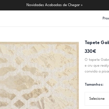
Novidades Acabadas de Chegar »
Pro
Tapete Gab
330€
O tapete Gabri
e cru que real
convida a pisa
Tamanhos:
Selecione