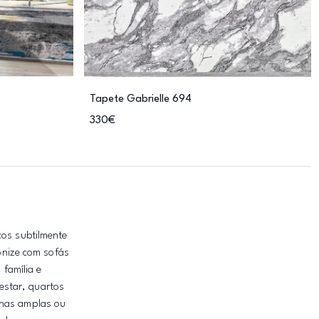
Tapete Gabrielle 694
330€
cos subtilmente
onize com sofás
família e
 estar, quartos
onas amplas ou