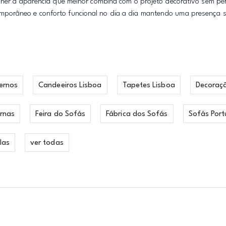
olher a aparência que melhor combina com o projeto decorativo sem pe
porâneo e conforto funcional no dia a dia mantendo uma presença so
ernos
Candeeiros Lisboa
Tapetes Lisboa
Decoraç
rnas
Feira do Sofás
Fábrica dos Sofás
Sofás Port
las
ver todas