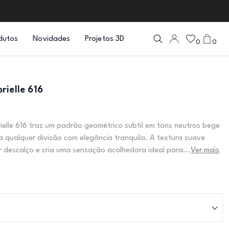
dutos
Novidades
Projetos 3D
0
0
rielle 616
elle 616 traz um padrão geométrico subtil em tons neutros bege
ça qualquer divisão com elegância tranquila. A textura suave
r descalço e cria uma sensação acolhedora ideal para...
Ver mais