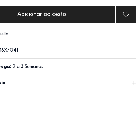
Adicionar ao cesto
ielle
16X/Q41
rega:
2 a 3 Semanas
vio