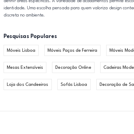
definir áreas específicas. A variedade de acabamentos permite esc
identidade. Uma escolha pensada para quem valoriza design contem
discreta no ambiente.
Pesquisas Populares
Móveis Lisboa
Móveis Paços de Ferreira
Móveis Mod
Mesas Extensíveis
Decoração Online
Cadeiras Mode
Loja dos Candeeiros
Sofás Lisboa
Decoração de Sa