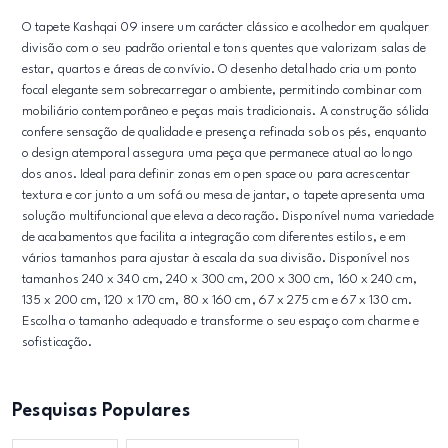
O tapete Kashqai 09 insere um carácter clássico e acolhedor em qualquer
divisão com o seu padrão oriental e tons quentes que valorizam salas de
estar, quartos e áreas de convívio. O desenho detalhado cria um ponto
focal elegante sem sobrecarregar o ambiente, permitindo combinar com
mobiliário contemporâneo e peças mais tradicionais. A construção sólida
confere sensação de qualidade e presença refinada sob os pés, enquanto
o design atemporal assegura uma peça que permanece atual ao longo
dos anos. Ideal para definir zonas em open space ou para acrescentar
textura e cor junto a um sofá ou mesa de jantar, o tapete apresenta uma
solução multifuncional que eleva a decoração. Disponível numa variedade
de acabamentos que facilita a integração com diferentes estilos, e em
vários tamanhos para ajustar à escala da sua divisão. Disponível nos
tamanhos 240 x 340 cm, 240 x 300 cm, 200 x 300 cm, 160 x 240 cm,
135 x 200 cm, 120 x 170 cm, 80 x 160 cm, 67 x 275 cm e 67 x 130 cm.
Escolha o tamanho adequado e transforme o seu espaço com charme e
sofisticação.
Pesquisas Populares