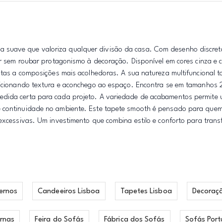
 suave que valoriza qualquer divisão da casa. Com desenho discret
ar sem roubar protagonismo à decoração. Disponível em cores cinza e c
istas a composições mais acolhedoras. A sua natureza multifuncional t
 adicionando textura e aconchego ao espaço. Encontra se em tamanho
edida certa para cada projeto. A variedade de acabamentos permite 
de continuidade no ambiente. Este tapete smooth é pensado para que
 excessivas. Um investimento que combina estilo e conforto para trans
ernos
Candeeiros Lisboa
Tapetes Lisboa
Decoraç
rnas
Feira do Sofás
Fábrica dos Sofás
Sofás Port