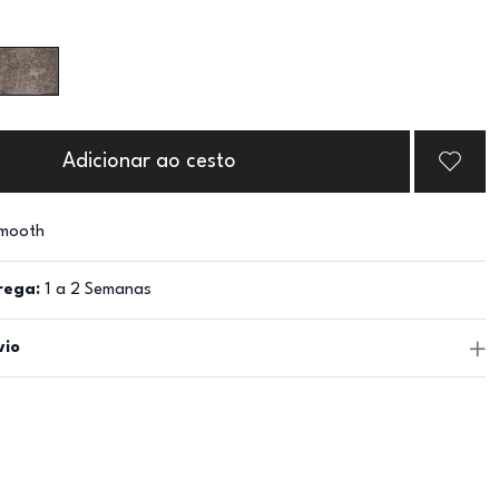
Adicionar ao cesto
mooth
rega:
1 a 2 Semanas
vio