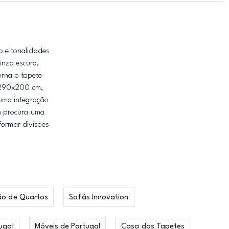
o e tonalidades
inza escuro,
orna o tapete
s 290x200 cm,
uma integração
m procura uma
formar divisões
ão de Quartos
Sofás Innovation
ugal
Móveis de Portugal
Casa dos Tapetes