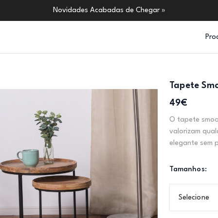
Novidades Acabadas de Chegar »
Pro
Tapete Sm
49€
O tapete smoo
valorizam qual
elegante sem p
Tamanhos:
Selecione