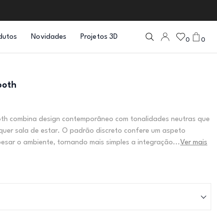
dutos
Novidades
Projetos 3D
0
0
ooth
th combina design contemporâneo com tonalidades neutras que
quer sala de estar. O padrão discreto confere um aspeto
esar o ambiente, tornando mais simples a integração...
Ver mais