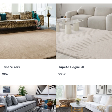
Tapete York
Tapete Hague 01
90€
210€