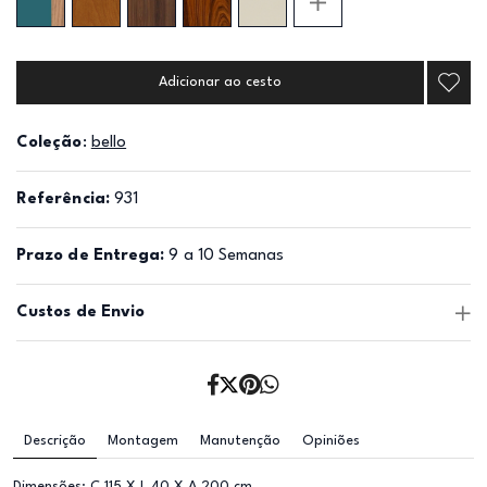
Adicionar ao cesto
Coleção
:
bello
Referência:
931
Prazo de Entrega:
9 a 10 Semanas
Custos de Envio
Descrição
Montagem
Manutenção
Opiniões
Dimensões: C 115 X L 40 X A 200 cm