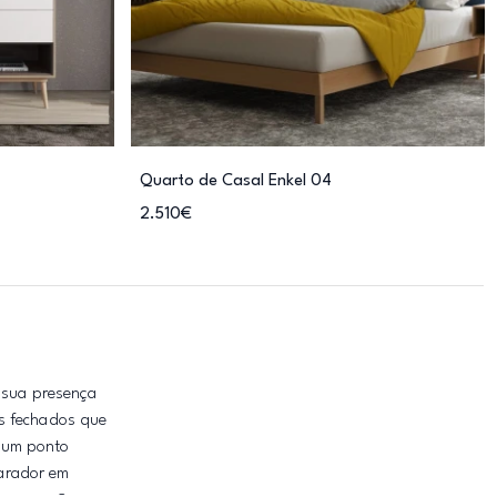
Quarto de Casal Enkel 04
2.510€
A sua presença
os fechados que
 num ponto
parador em