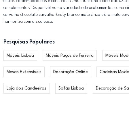
estilos contemporâneos e clássicos. A multifuncionalidade traduz 
complementar. Disponível numa variedade de acabamentos como cinz
carvalho chocolate carvalho knoty branco mate cinza claro mate car
harmoniza com a sua casa.
Pesquisas Populares
Móveis Lisboa
Móveis Paços de Ferreira
Móveis Mod
Mesas Extensíveis
Decoração Online
Cadeiras Mode
Loja dos Candeeiros
Sofás Lisboa
Decoração de Sa