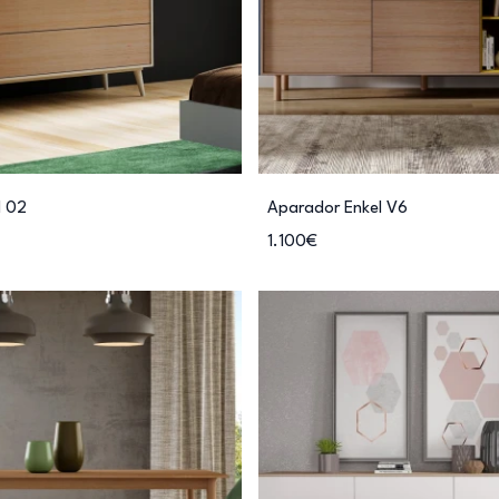
l 02
Aparador Enkel V6
1.100€