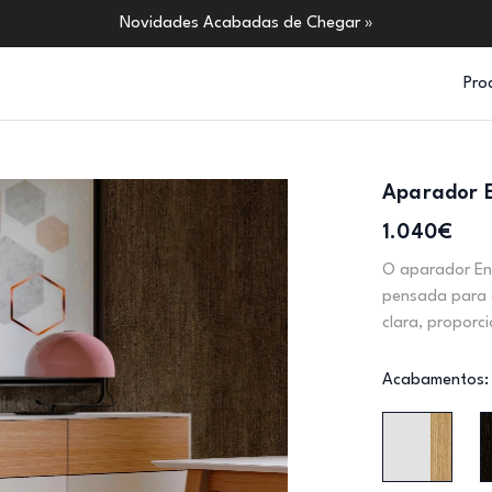
Novidades Acabadas de Chegar »
Pro
Aparador 
1.040€
O aparador En
pensada para 
clara, proporc
Acabamentos: