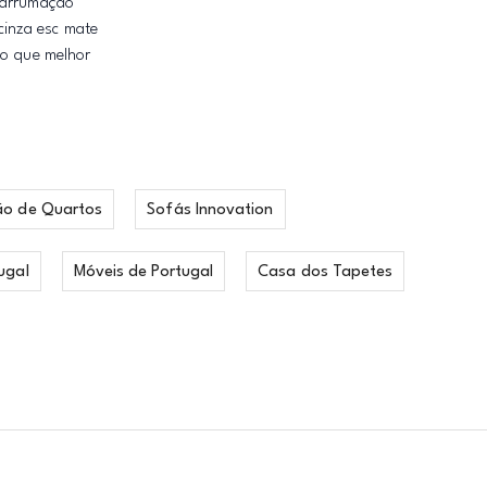
a arrumação
cinza esc mate
to que melhor
ão de Quartos
Sofás Innovation
ugal
Móveis de Portugal
Casa dos Tapetes