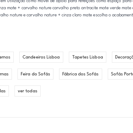
se em utilização como móvel de apoio para refeições como espaço par
a mate + carvalho nature carvalho preto antracite mate verde mate 
valho nature e carvalho nature + cinza claro mate escolha o acabamen
ernos
Candeeiros Lisboa
Tapetes Lisboa
Decoraç
rnas
Feira do Sofás
Fábrica dos Sofás
Sofás Port
las
ver todas