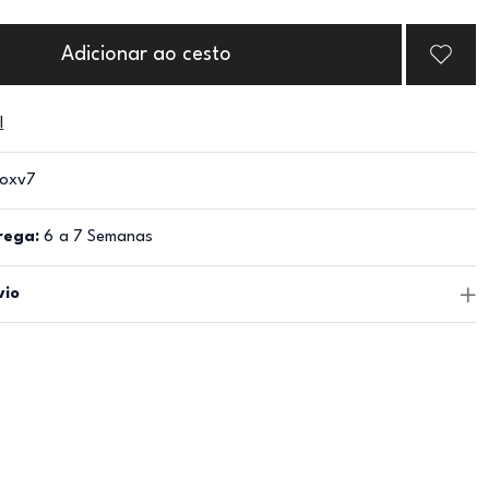
Adicionar ao cesto
l
oxv7
rega:
6 a 7 Semanas
vio