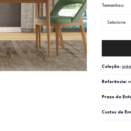
Tamanhos:
Selecione
Coleção
:
enke
Referência:
m
Prazo de Ent
Custos de En