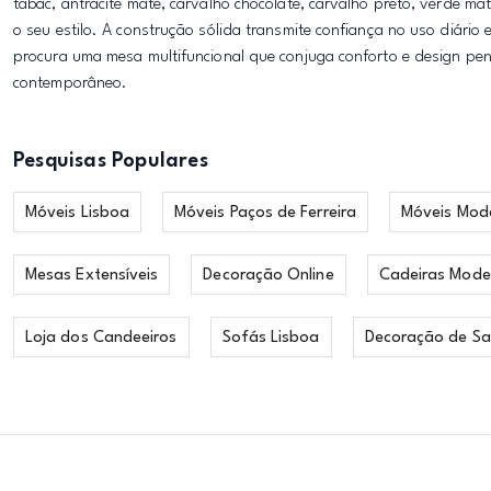
tabac, antracite mate, carvalho chocolate, carvalho preto, verde ma
o seu estilo. A construção sólida transmite confiança no uso diári
procura uma mesa multifuncional que conjuga conforto e design pen
contemporâneo.
Pesquisas Populares
Móveis Lisboa
Móveis Paços de Ferreira
Móveis Mod
Mesas Extensíveis
Decoração Online
Cadeiras Mode
Loja dos Candeeiros
Sofás Lisboa
Decoração de Sa