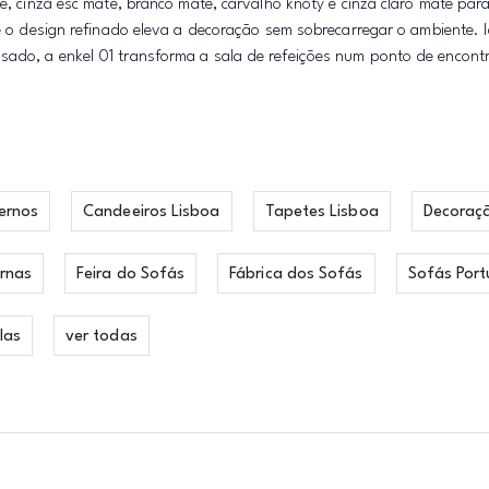
te, cinza esc mate, branco mate, carvalho knoty e cinza claro mate pa
o e o design refinado eleva a decoração sem sobrecarregar o ambiente.
sado, a enkel 01 transforma a sala de refeições num ponto de encont
ernos
Candeeiros Lisboa
Tapetes Lisboa
Decoraç
rnas
Feira do Sofás
Fábrica dos Sofás
Sofás Port
las
ver todas