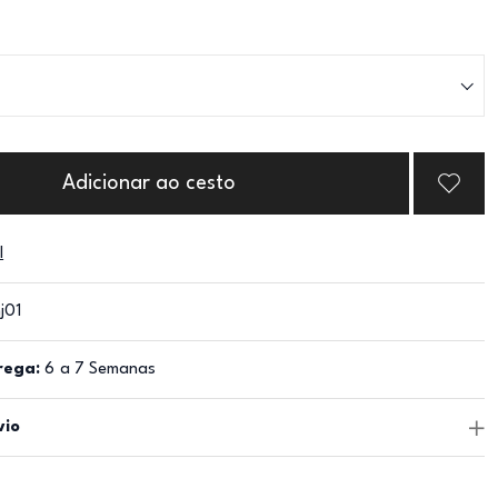
Adicionar ao cesto
l
j01
rega:
6 a 7 Semanas
vio